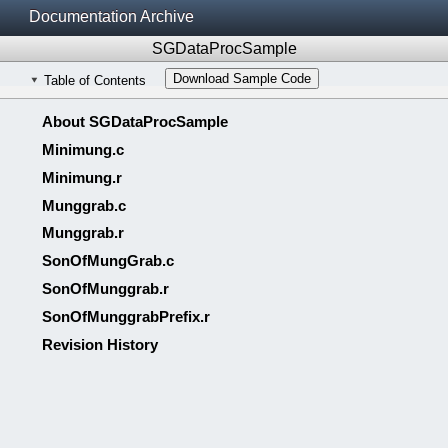
Documentation Archive
SGDataProcSample
Download Sample Code
Table of Contents
About SGDataProcSample
Minimung.c
Minimung.r
Munggrab.c
Munggrab.r
SonOfMungGrab.c
SonOfMunggrab.r
SonOfMunggrabPrefix.r
Revision History