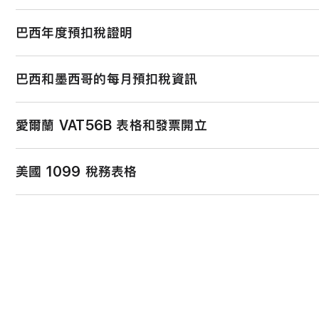
國家或地區
報告名稱
常駐下列國家或地區並已提供相關稅務資訊的開發者，可取得自行
巴西年度預扣稅證明
也能收取付款。
加拿大
佣金稅發票
如果你在巴西的 App Store 上銷售內容，就可以在 App Sto
巴西和墨西哥的每月預扣稅資訊
有多個廠商編號與你的帳號關聯，你會收到各個廠商編號的扣繳證
國家或地區
收取報告的條件
日本
佣金稅
選取頁面頂端的「商務」。
你現在可以下載巴西和墨西哥 App Store 銷售額的每月預扣稅
愛爾蘭 VAT56B 表格和發票開立
澳洲
常駐澳洲
馬來西亞
對佣金收取的 SST
選取頁面頂端的「報告」。
在「營收」標籤頁上，選擇左側的「稅務憑單」。
依據愛爾蘭增值稅法，Apple Distribution Internation
在
App Store Conne
按一下右上角的「建立報告」。
在相關憑單期間下找到「Withholding Statement」（
美國 1099 稅務表格
實體進行採購時，無需繳納愛爾蘭增值稅。你可下載並檢視愛爾蘭稅務局（R
供 ABN
墨西哥
佣金發票
在這方面對於 Apple Distribution International Limit
在澳洲註冊澳洲 GST
從選單中選擇「稅務憑單」。
常駐美國的個人或實體，只要同時符合下列條件，就會收到 Apple 
Form VAT 56B
（2015年及之後）
區所對應的
Apple 法律實體
會在來年的 1 月 31 日前寄出表格：
新加坡
對佣金收取的 GS
選取你要下載之報告的會計月份。
愛爾蘭
Form VAT 56B
（2015年之前）
常駐愛爾蘭
該曆年的未調整銷售額至少達到 $5,000 美元（也就是你的銷
從國家或地區列表中選取巴西或墨西哥。
在 App Store Conn
南韓
電子稅務發票/現金
費用、退款，以及其他調整額）。
Apple 要求已登錄愛爾蘭增值稅編號的開發者（透過 Apple Distribut
供有效的愛爾蘭 VAT I
洲進行銷售）提供紙本發票。
選取「預扣稅額」旁邊的註記框。
請注意，在 2024 曆年之前，報告門檻為下：
泰國
佣金增值稅
所有以英鎊和歐元計價的銷售額發票，均須載明為 0% 增值稅
按一下「建立報告」。 將會顯示報告建立進度的狀態列。