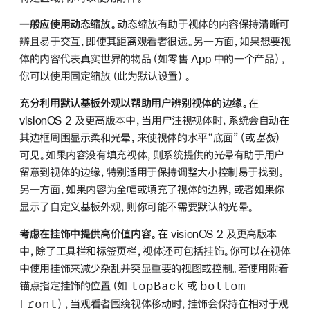
一般应使用动态缩放。
动态缩放有助于视体的内容保持清晰可
辨且易于交互，即使其距离观看者很远。另一方面，如果想要视
体的内容代表真实世界的物品（如零售 App 中的一个产品），
你可以使用固定缩放（此为默认设置）。
充分利用默认基板外观以帮助用户辨别视体的边缘。
在
visionOS 2 及更高版本中，当用户注视视体时，系统会自动在
其边框周围显示柔和光晕，来使视体的水平“底面”（或
基板
）
可见。如果内容没有填充视体，则系统提供的光晕有助于用户
留意到视体的边缘，特别适用于保持调整大小控制易于找到。
另一方面，如果内容为全幅或填充了视体的边界，或者如果你
显示了自定义基板外观，则你可能不需要默认的光晕。
考虑在挂饰中提供高价值内容。
在 visionOS 2 及更高版本
中，除了工具栏和标签页栏，视体还可包括挂饰。你可以在视体
中使用挂饰来减少杂乱并突显重要的视图或控制。若使用附着
top
Back
bottom
锚点指定挂饰的位置（如
或
Front
），当观看者围绕视体移动时，挂饰会保持在相对于观