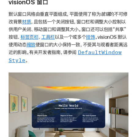
visionOS 窗口
默认窗口风格由垂直平面组成，平面使用了称为
玻璃
的不可修
改背景
材质
，且包括一个关闭按钮，窗口栏和调整大小控制以
供用户关闭、移动窗口和调整其大小。窗口还可以包括“共享”
按钮、
标签页栏
、
工具栏
以及一个或多个
挂饰
。visionOS 默认
使用动态
缩放
使窗口的大小保持一致，不受其与观看者距离远
Default
Window
近的影响。有关开发者指南，请参阅
Style
。