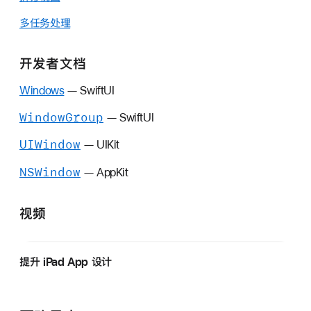
多任务处理
开发者文档
Windows
— SwiftUI
Window
Group
— SwiftUI
UIWindow
— UIKit
NSWindow
— AppKit
视频
提升 iPad App 设计