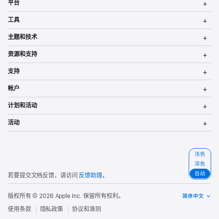
平台
换
菜
切
工具
单
换
菜
切
主题和技术
单
换
菜
切
资源和支持
单
换
菜
切
支持
单
换
菜
切
帐户
单
换
菜
切
计划和活动
单
换
菜
切
活动
单
换
菜
单
选
浅色
择
深色
首
自动
若要提交文档反馈，请访问
反馈助理
。
选
颜
色
版权所有 © 2026
Apple Inc.
保留所有权利。
方
案
使用条款
隐私政策
协议和准则