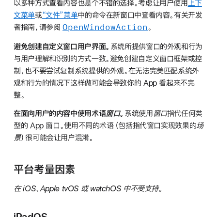
以多种方式查看内容也是个不错的选择。考虑让用户使用
上下
文菜单
或
“文件”菜单
中的命令在新窗口中查看内容。有关开发
Open
Window
Action
者指南，请参阅
。
避免创建自定义窗口用户界面。
系统所提供窗口的外观和行为
与用户理解和识别的方式一致。避免创建自定义窗口框架或控
制，也不要尝试复制系统提供的外观。在无法完美匹配系统外
观和行为的情况下这样做可能会导致你的 App 看起来不完
整。
在面向用户的内容中使用术语
窗口
。
系统使用
窗口
指代任何类
型的 App 窗口。使用不同的术语（包括指代窗口实现效果的
场
景
）很可能会让用户混淆。
平台考量因素
在 iOS、Apple tvOS 或 watchOS 中不受支持。
iPadOS