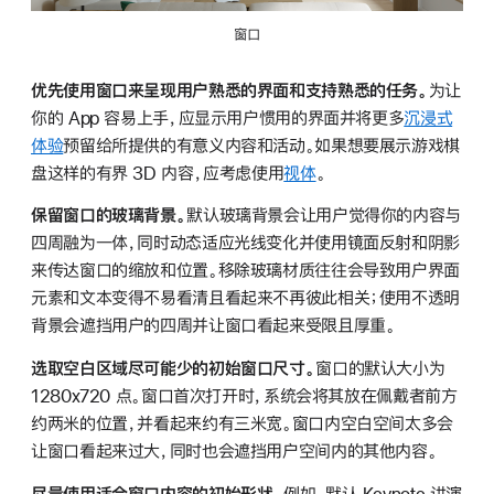
窗口
优先使用窗口来呈现用户熟悉的界面和支持熟悉的任务。
为让
你的 App 容易上手，应显示用户惯用的界面并将更多
沉浸式
体验
预留给所提供的有意义内容和活动。如果想要展示游戏棋
盘这样的有界 3D 内容，应考虑使用
视体
。
保留窗口的玻璃背景。
默认玻璃背景会让用户觉得你的内容与
四周融为一体，同时动态适应光线变化并使用镜面反射和阴影
来传达窗口的缩放和位置。移除玻璃材质往往会导致用户界面
元素和文本变得不易看清且看起来不再彼此相关；使用不透明
背景会遮挡用户的四周并让窗口看起来受限且厚重。
选取空白区域尽可能少的初始窗口尺寸。
窗口的默认大小为
1280x720 点。窗口首次打开时，系统会将其放在佩戴者前方
约两米的位置，并看起来约有三米宽。窗口内空白空间太多会
让窗口看起来过大，同时也会遮挡用户空间内的其他内容。
尽量使用适合窗口内容的初始形状。
例如，默认 Keynote 讲演