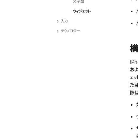
文字盤
ナ
ビ
ウィジェット
ゲ
入力
ー
テクノロジー
ト
で
き
ま
iP
す
およ
。
ェッ
た目
際は