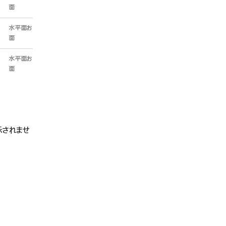
面
水平面および垂直
面
水平面および垂直
面
示されませ