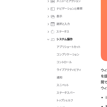
メニューとアクション
つ
ト
か
ナビゲーションと検索
で
り
す
表示
ま
選択と入力
し
た
ステータス
T
システム操作
a
アプリショートカット
b
コンプリケーション
キ
ー
コントロール
を
ライブアクティビティ
ウィ
押
を提
通知
す
間
スニペット
と
ウィ
項
ステータスバー
目
トップシェルフ
を