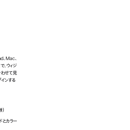
d、Mac、
まで、ウィジ
合わせて見
ザインする
験）
ドとカラー