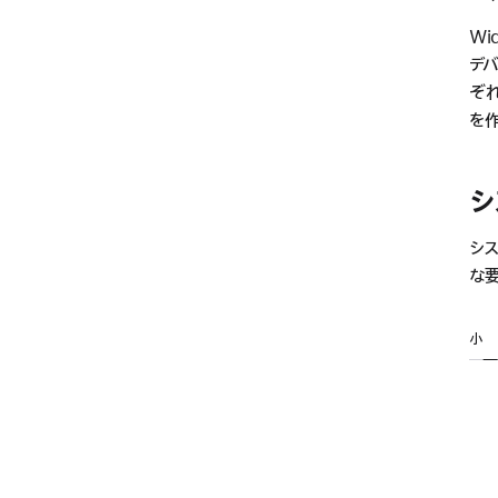
Wi
デ
ぞれ
を
シ
シス
な
小