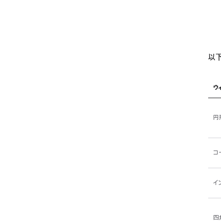
以下
ウ
円
コ
イ
四