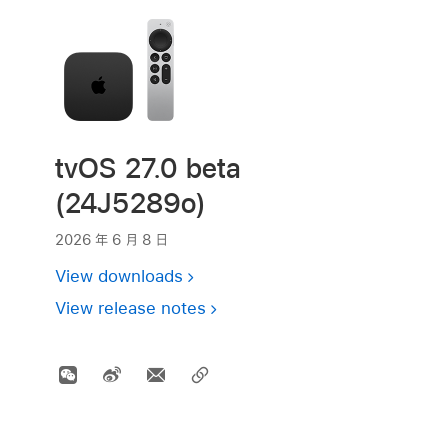
tvOS 27.0 beta
(24J5289o)
2026 年 6 月 8 日
View downloads
View release notes