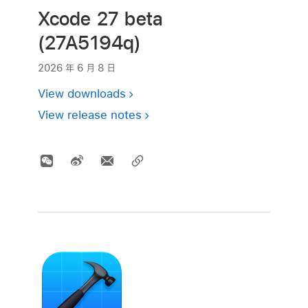
Xcode 27 beta
(27A5194q)
2026 年 6 月 8 日
View downloads
View release notes