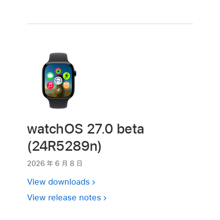
watchOS 27.0 beta
(24R5289n)
2026 年 6 月 8 日
View downloads
View release notes