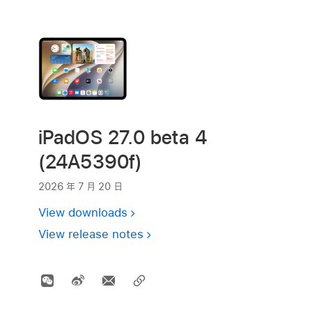
iPadOS 27.0 beta 4
(24A5390f)
2026 年 7 月 20 日
View downloads
View release notes