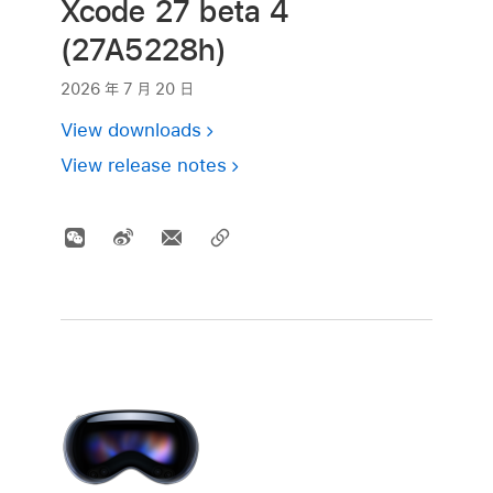
Xcode 27 beta 4
(27A5228h)
2026 年 7 月 20 日
View downloads
View release notes