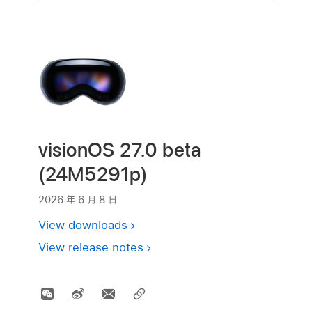
visionOS 27.0 beta
(24M5291p)
2026 年 6 月 8 日
View downloads
View release notes