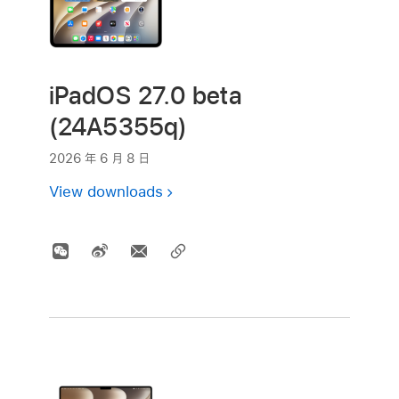
iPadOS 27.0 beta
(24A5355q)
2026 年 6 月 8 日
View downloads