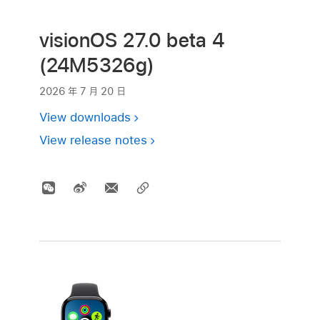
visionOS 27.0 beta 4
(24M5326g)
2026 年 7 月 20 日
View downloads
View release notes