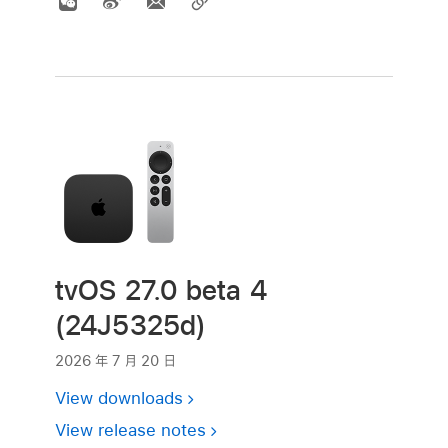
tvOS 27.0 beta 4
(24J5325d)
2026 年 7 月 20 日
View downloads
View release notes