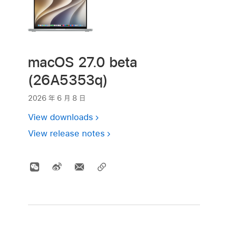
macOS 27.0 beta
(26A5353q)
2026 年 6 月 8 日
View downloads
View release notes