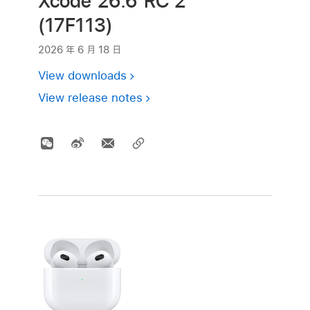
Xcode 26.6 RC 2
(17F113)
2026 年 6 月 18 日
View downloads
View release notes