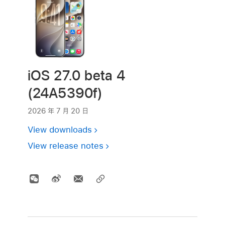
iOS 27.0 beta 4
(24A5390f)
2026 年 7 月 20 日
View downloads
View release notes