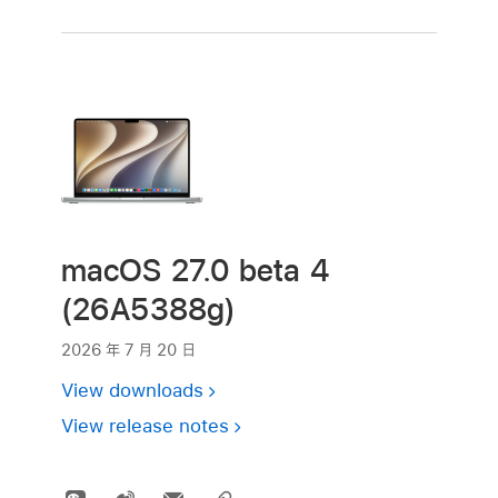
macOS 27.0 beta 4
(26A5388g)
2026 年 7 月 20 日
View downloads
View release notes