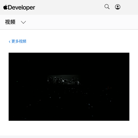
打
开
视频
菜
单
更多视频