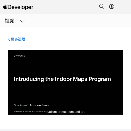
打
开
视频
菜
单
更多视频