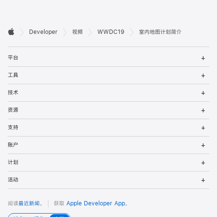
开

Developer
视频
WWDC19
室内地图计划简介
Apple
发
打
者
平台
开
菜
打
页
工具
单
开
菜
打
脚
技术
单
开
菜
打
资源
单
开
菜
打
支持
单
开
菜
打
账户
单
开
菜
打
计划
单
开
菜
打
活动
单
开
菜
单
阅读
最近新闻
。
获取
Apple Developer App
。