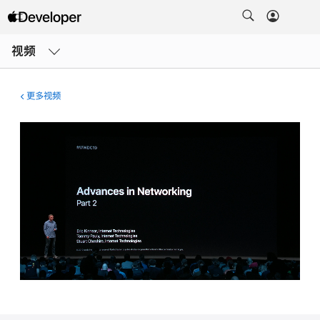
打
开
视频
菜
单
更多视频