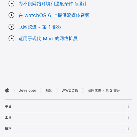
为不良网络环境和温度条件而设计
在 watchOS 6 上提供流媒体音频
联网改进 - 第 1 部分
适用于现代 Mac 的网络扩展
开

Developer
视频
WWDC19
联网改进 - 第 2 部分
Apple
发
打
者
平台
开
菜
打
页
工具
单
开
菜
打
脚
技术
单
开
菜
打