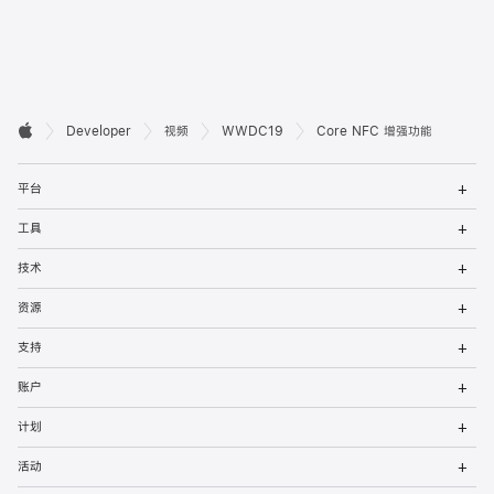
开

Developer
视频
WWDC19
Core NFC 增强功能
Apple
发
打
者
平台
开
菜
打
页
工具
单
开
菜
打
脚
技术
单
开
菜
打
资源
单
开
菜
打
支持
单
开
菜
打
账户
单
开
菜
打
计划
单
开
菜
打
活动
单
开
菜