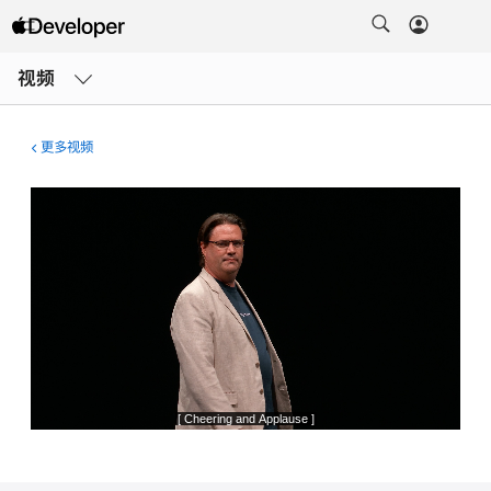
打
开
视频
菜
单
更多视频