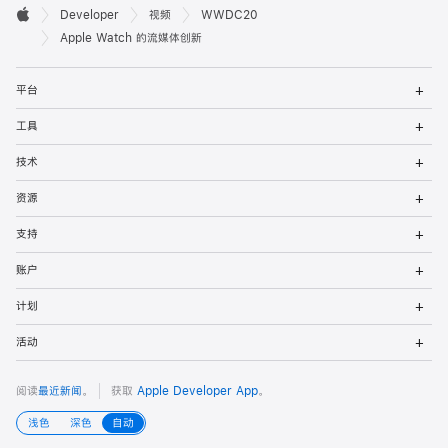
开

Developer
视频
WWDC20
Apple
发
Apple Watch 的流媒体创新
者
打
平台
开
页
菜
打
工具
单
开
脚
菜
打
技术
单
开
菜
打
资源
单
开
菜
打
支持
单
开
菜
打
账户
单
开
菜
打
计划
单
开
菜
打
活动
单
开
菜
单
阅读
最近新闻
。
获取
Apple Developer App
。
浅色
深色
自动