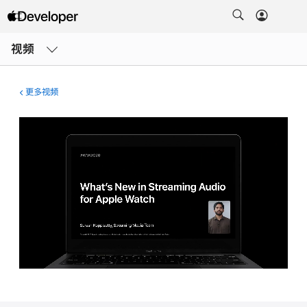
打
开
视频
菜
单
更多视频