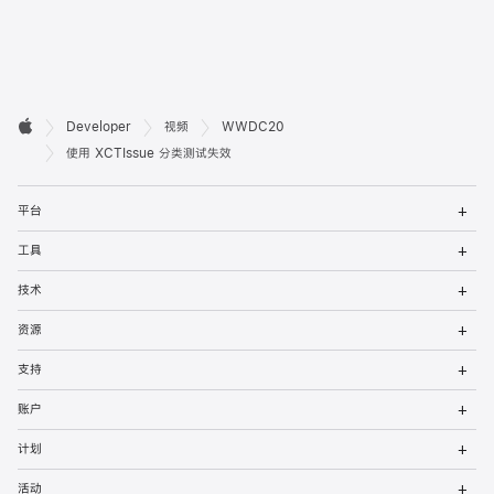
开

Developer
视频
WWDC20
Apple
发
使用 XCTIssue 分类测试失效
者
打
平台
开
页
菜
打
工具
单
开
脚
菜
打
技术
单
开
菜
打
资源
单
开
菜
打
支持
单
开
菜
打
账户
单
开
菜
打
计划
单
开
菜
打
活动
单