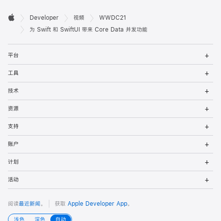
开

Developer
视频
WWDC21
Apple
发
为 Swift 和 SwiftUI 带来 Core Data 并发功能
者
打
平台
开
页
菜
打
工具
单
开
脚
菜
打
技术
单
开
菜
打
资源
单
开
菜
打
支持
单
开
菜
打
账户
单
开
菜
打
计划
单
开
菜
打
活动
单
开
菜
单
阅读
最近新闻
。
获取
Apple Developer App
。
浅色
深色
自动