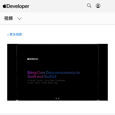
打
开
视频
菜
单
更多视频