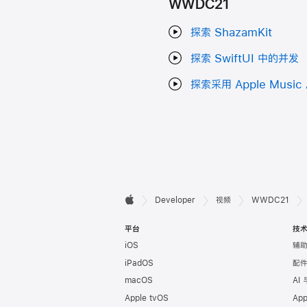
WWDC21
探索 ShazamKit
探索 SwiftUI 中的并发
探索采用 Apple Music
开

Developer
视频
WWDC21
Apple
发
平台
技
iOS
辅
者
iPadOS
配
页
macOS
AI
Apple tvOS
Ap