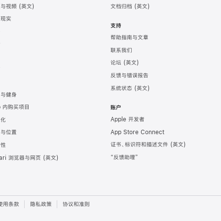
频与视频
文档归档
强现实
支持
务
帮助指南与文章
计
联系我们
发
论坛
育
反馈与错误报告
戏
系统状态
康与健身
p 内购买项目
账户
Apple 开发者
地化
App Store Connect
图与位置
证书、标识符和描述文件
全性
“反馈助理”
fari 浏览器与网页
使用条款
隐私政策
协议和准则