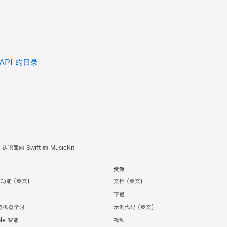
 API 的目录
认识面向 Swift 的 MusicKit
术
资源
助功能
文档
件
下载
 与机器学习
示例代码
ple 智能
视频