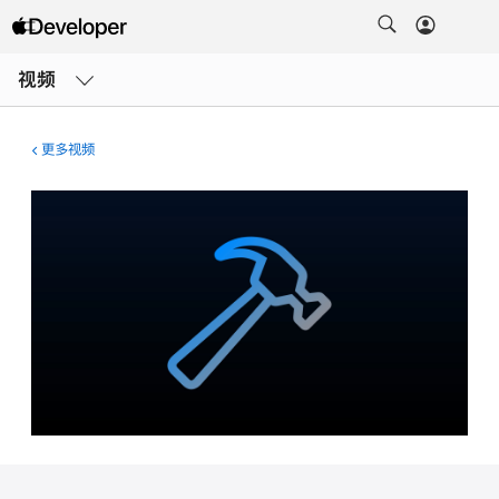
打
开
视频
菜
单
更多视频