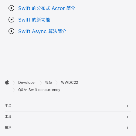
Swift 的分布式 Actor 简介
Swift 的新功能
Swift Async 算法简介
开

Developer
视频
WWDC22
Apple
发
Q&A: Swift concurrency
者
打
平台
开
页
菜
打
工具
单
开
脚
菜
打
技术
单
开
菜
打