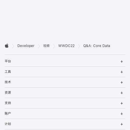
开

Developer
视频
WWDC22
Q&A: Core Data
Apple
发
打
者
平台
开
菜
打
页
工具
单
开
菜
打
脚
技术
单
开
菜
打
资源
单
开
菜
打
支持
单
开
菜
打
账户
单
开
菜
打
计划
单
开