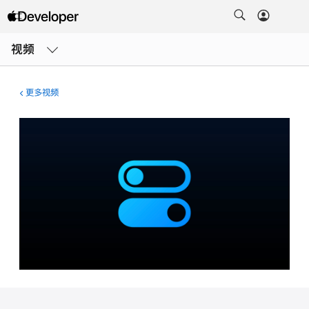
打
开
视频
菜
单
更多视频