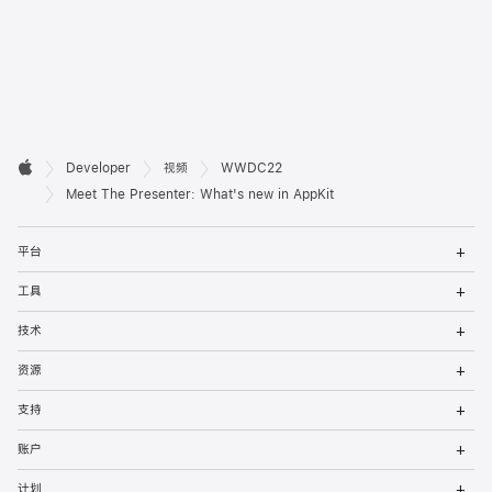
开

Developer
视频
WWDC22
Apple
发
Meet The Presenter: What's new in AppKit
者
打
平台
开
页
菜
打
工具
单
开
脚
菜
打
技术
单
开
菜
打
资源
单
开
菜
打
支持
单
开
菜
打
账户
单
开
菜
打
计划
单