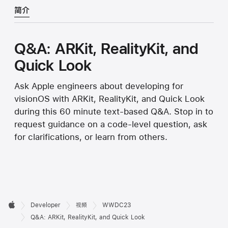
简介
Q&A: ARKit, RealityKit, and
Quick Look
Ask Apple engineers about developing for
visionOS with ARKit, RealityKit, and Quick Look
during this 60 minute text-based Q&A. Stop in to
request guidance on a code-level question, ask
for clarifications, or learn from others.
开

Developer
视频
WWDC23
Apple
发
Q&A: ARKit, RealityKit, and Quick Look