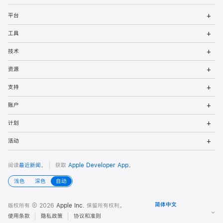
者
打
平台
开
页
菜
打
工具
单
开
脚
菜
打
技术
单
开
菜
打
资源
单
开
菜
打
支持
单
开
菜
打
账户
单
开
菜
打
计划
单
开
菜
打
活动
单
开
菜
单
阅读
最近新闻
。
获取
Apple Developer App
。
浅色
深色
自动
版权所有 © 2026
Apple Inc.
保留所有权利。
使用条款
隐私政策
协议和准则