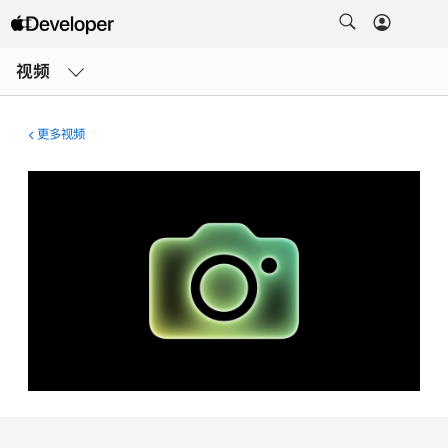
打
开
视频
菜
单
更多视频