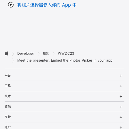
将照片选择器嵌入你的 App 中
开

Developer
视频
WWDC23
Apple
发
Meet the presenter: Embed the Photos Picker in your app
者
打
平台
开
页
菜
打
工具
单
开
脚
菜
打
技术
单
开
菜
打
资源
单
开
菜
打
支持
单
开
菜
打
账户
单