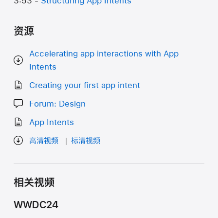
3:53 -
Structuring App Intents
资源
Accelerating app interactions with App
Intents
Creating your first app intent
Forum: Design
App Intents
高清视频
标清视频
相关视频
WWDC24