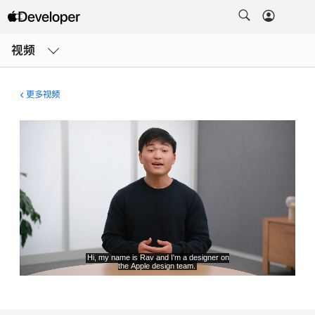
打
开
视频
菜
单
更多视频