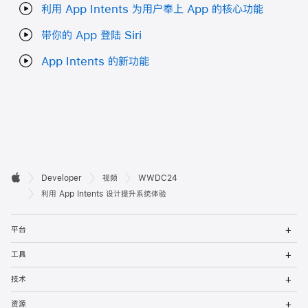
利用 App Intents 为用户奉上 App 的核心功能
带你的 App 登陆 Siri
App Intents 的新功能
开

Developer
视频
WWDC24
Apple
发
利用 App Intents 设计提升系统体验
者
打
平台
开
页
菜
打
工具
单
开
脚
菜
打
技术
单
开
菜
打
资源
单