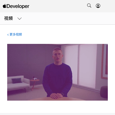
打
开
视频
菜
单
更多视频