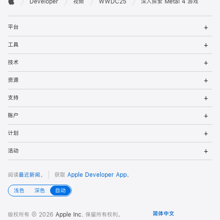
Developer
视频
WWDC25
深入探索 Metal 4 游戏
Apple
发
打
者
平台
开
菜
打
页
工具
单
开
菜
打
脚
技术
单
开
菜
打
资源
单
开
菜
打
支持
单
开
菜
打
账户
单
开
菜
打
计划
单
开
菜
打
活动
单
开
菜
单
阅读
最近新闻
。
获取
Apple Developer App
。
浅色
深色
自动
版权所有 © 2026
Apple Inc.
保留所有权利。