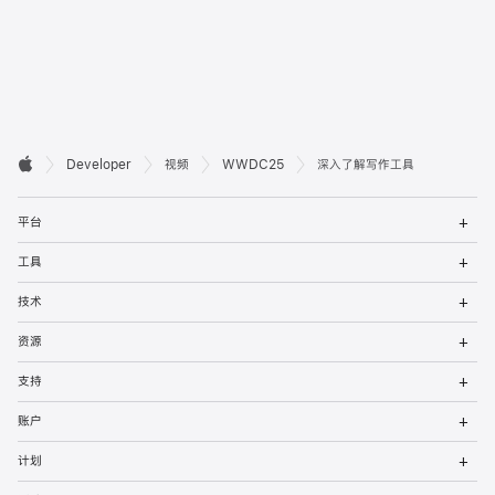
开

Developer
视频
WWDC25
深入了解写作工具
Apple
发
打
者
平台
开
菜
打
页
工具
单
开
菜
打
脚
技术
单
开
菜
打
资源
单
开
菜
打
支持
单
开
菜
打
账户
单
开
菜
打
计划
单
开
菜
打