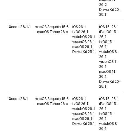
26.2
DriverKit 20-
25.1
Xcode 26.1.1
macOS Sequoia 15.6
iOS 26.1
iOS 15–26.1
iOS
- macOS Tahoe 26.x
tvOS 26.1
iPadOS 15–
tvO
watchOS 26.1
26.1
버전
visionOS 26.1
tvOS 15–
wat
macOS 26.1
26.1
버전
DriverKit 25.1
watchOS 8-
vis
26.1
버전
visionOS 1–
26.1
macOS 11-
26.1
DriverKit 20-
25.1
Xcode 26.1
macOS Sequoia 15.6
iOS 26.1
iOS 15–26.1
iOS
- macOS Tahoe 26.x
tvOS 26.1
iPadOS 15–
tvO
watchOS 26.1
26.1
버전
visionOS 26.1
tvOS 15–
wat
macOS 26.1
26.1
버전
DriverKit 25.1
watchOS 8-
vis
26.1
버전