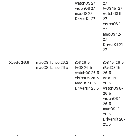
watchOS 27
27
버전
visionOS 27
tvOS 15–27
wat
macOS 27
watchOS 9-
이후 
DriverKit 27
27
vis
visionOS 1–
버전
27
macOS 12-
27
DriverKit 21-
27
Xcode 26.6
macOS Tahoe 26.2 -
iOS 26.5
iOS 15–26.5
iOS
macOS Tahoe 26.x
tvOS 26.5
iPadOS 15–
tvO
watchOS 26.5
26.5
버전
visionOS 26.5
tvOS 15–
wat
macOS 26.5
26.5
버전
DriverKit 25.5
watchOS 8-
vis
26.5
버전
visionOS 1–
26.5
macOS 11-
26.5
DriverKit 20-
25.5