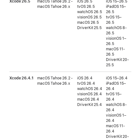
Xcode 26.5
macOS Tahoe 26.2 -
iOS 26.5
iOS 15–26.5
iOS
macOS Tahoe 26.x
tvOS 26.5
iPadOS 15–
tvO
watchOS 26.5
26.5
버전
visionOS 26.5
tvOS 15–
wat
macOS 26.5
26.5
버전
DriverKit 25.5
watchOS 8-
vis
26.5
버전
visionOS 1–
26.5
macOS 11-
26.5
DriverKit 20-
25.5
Xcode 26.4.1
macOS Tahoe 26.2 -
iOS 26.4
iOS 15–26.4
iOS
macOS Tahoe 26.x
tvOS 26.4
iPadOS 15–
tvO
watchOS 26.4
26.4
버전
visionOS 26.4
tvOS 15–
wat
macOS 26.4
26.4
버전
DriverKit 25.4
watchOS 8-
vis
26.4
버전
visionOS 1–
26.4
macOS 11-
26.4
DriverKit 20-