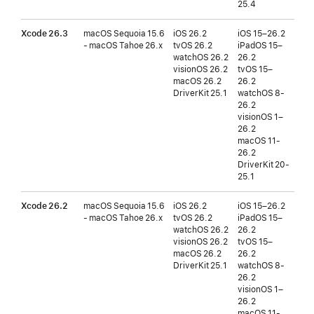
25.4
Xcode 26.3
macOS Sequoia 15.6
iOS 26.2
iOS 15–26.2
iOS
- macOS Tahoe 26.x
tvOS 26.2
iPadOS 15–
tvO
watchOS 26.2
26.2
버전
visionOS 26.2
tvOS 15–
wat
macOS 26.2
26.2
버전
DriverKit 25.1
watchOS 8-
vis
26.2
버전
visionOS 1–
26.2
macOS 11-
26.2
DriverKit 20-
25.1
Xcode 26.2
macOS Sequoia 15.6
iOS 26.2
iOS 15–26.2
iOS
- macOS Tahoe 26.x
tvOS 26.2
iPadOS 15–
tvO
watchOS 26.2
26.2
버전
visionOS 26.2
tvOS 15–
wat
macOS 26.2
26.2
버전
DriverKit 25.1
watchOS 8-
vis
26.2
버전
visionOS 1–
26.2
macOS 11-