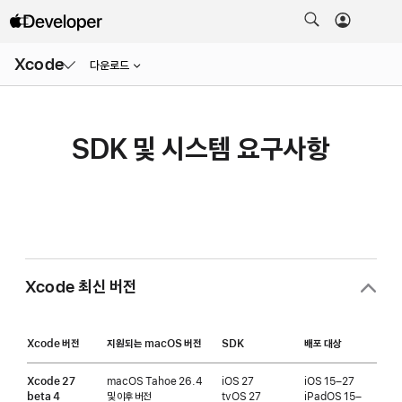
메뉴
Xcode
열기
다운로드
SDK 및 시스템 요구사항
Xcode 최신 버전
Xcode 버전
지원되는 macOS 버전
SDK
배포 대상
기기
Xcode 27
macOS Tahoe 26.4
iOS 27
iOS 15–27
iOS
beta 4
및 이후 버전
tvOS 27
iPadOS 15–
tvO