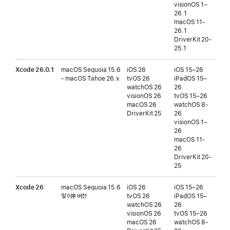
visionOS 1–
26.1
macOS 11-
26.1
DriverKit 20-
25.1
Xcode 26.0.1
macOS Sequoia 15.6
iOS 26
iOS 15–26
iOS
- macOS Tahoe 26.x
tvOS 26
iPadOS 15–
tvO
watchOS 26
26
버전
visionOS 26
tvOS 15–26
wat
macOS 26
watchOS 8-
버전
DriverKit 25
26
vis
visionOS 1–
버전
26
macOS 11-
26
DriverKit 20-
25
Xcode 26
macOS Sequoia 15.6
iOS 26
iOS 15–26
iOS
및 이후 버전
tvOS 26
iPadOS 15–
tvO
watchOS 26
26
버전
visionOS 26
tvOS 15–26
wat
macOS 26
watchOS 8-
버전