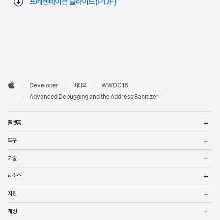
프레젠테이션 슬라이드(PDF)
Developer

Developer
비디오
WWDC15
바닥글
Apple
Advanced Debugging and the Address Sanitizer
메
플랫폼
열
메
도구
열
메
기술
열
메
리소스
열
메
지원
열
메
계정
열