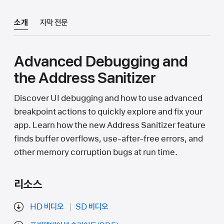
소개
자막 전문
Advanced Debugging and
the Address Sanitizer
Discover UI debugging and how to use advanced
breakpoint actions to quickly explore and fix your
app. Learn how the new Address Sanitizer feature
finds buffer overflows, use-after-free errors, and
other memory corruption bugs at run time.
리소스
HD 비디오
SD 비디오