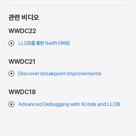
관련 비디오
WWDC22
LLDB를 통한 Swift 디버깅
WWDC21
Discover breakpoint improvements
WWDC18
Advanced Debugging with Xcode and LLDB