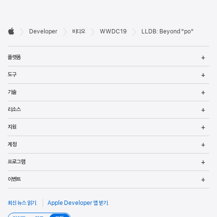
Developer

Developer
비디오
WWDC19
LLDB: Beyond "po"
바닥글
Apple
메
플랫폼
열
메
도구
열
메
기술
열
메
리소스
열
메
지원
열
메
계정
열
메
프로그램
열
메
이벤트
열
최신 뉴스 읽기
.
Apple Developer 앱 받기
.