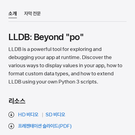
소개
자막 전문
LLDB: Beyond "po"
LLDB is a powerful tool for exploring and
debugging your app at runtime. Discover the
various ways to display values in your app, how to
format custom data types, and how to extend
LLDB using your own Python 3 scripts.
리소스
HD 비디오
SD 비디오
프레젠테이션 슬라이드(PDF)