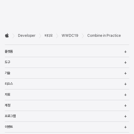
Developer

Developer
비디오
WWDC19
Combine in Practice
바닥글
Apple
메
플랫폼
열
메
도구
열
메
기술
열
메
리소스
열
메
지원
열
메
계정
열
메
프로그램
열
메
이벤트
열