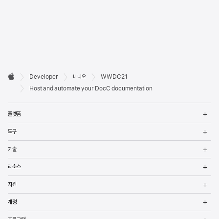
Developer

Developer
비디오
WWDC21
바닥글
Apple
Host and automate your DocC documentation
메
플랫폼
열
메
도구
열
메
기술
열
메
리소스
열
메
지원
열
메
계정
열
메