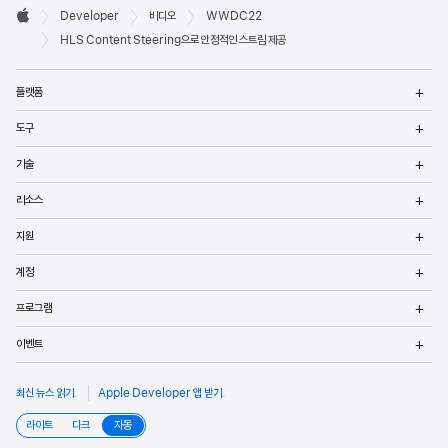
Developer

Developer
비디오
WWDC22
바닥글
Apple
HLS Content Steering으로 안정적인 스트림 제공
메
플랫폼
열
메
도구
열
메
기술
열
메
리소스
열
메
지원
열
메
계정
열
메
프로그램
열
메
이벤트
열
최신 뉴스 읽기
.
Apple Developer 앱 받기
.
라이트
다크
자동