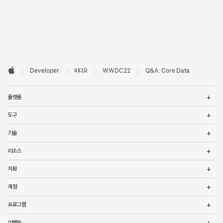
Developer

Developer
비디오
WWDC22
Q&A: Core Data
바닥글
Apple
메
플랫폼
열
메
도구
열
메
기술
열
메
리소스
열
메
지원
열
메
계정
열
메
프로그램
열
메
이벤트