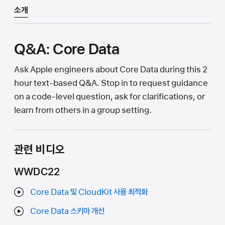
소개
Q&A: Core Data
Ask Apple engineers about Core Data during this 2
hour text-based Q&A. Stop in to request guidance
on a code-level question, ask for clarifications, or
learn from others in a group setting.
관련 비디오
WWDC22
Core Data 및 CloudKit 사용 최적화
Core Data 스키마 개선