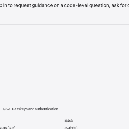
in to request guidance on a code-level question, ask for cl
Q&A: Passkeys and authentication
리소스
운 사용
문서