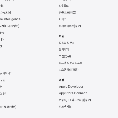
서리
다운로드
및 머신 러닝
샘플 코드
le Intelligence
비디오
오 및 비디오
문서 아카이브
 현실
지원
니스
도움말 및 문서
인
문의하기
포럼
피드백 및 버그 리포트
시스템 상태
 및 피트니스
 구입
계정
Apple Developer
화
App Store Connect
및 위치
인증서, ID 및 프로파일
피드백 지원
ari 및 웹