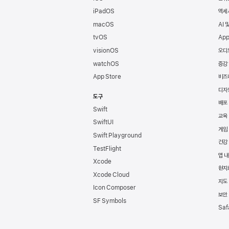
iPadOS
액세
macOS
AI 
tvOS
App
visionOS
오디
watchOS
증강
App Store
비즈
디자
도구
배포
Swift
교육
SwiftUI
게임
Swift Playground
건강
TestFlight
앱 내
Xcode
현지
Xcode Cloud
지도 
Icon Composer
보안
SF Symbols
Saf