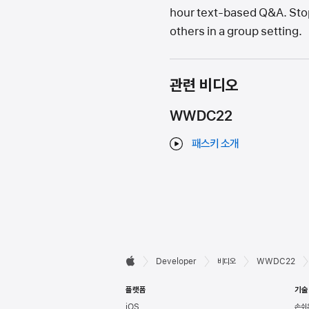
hour text-based Q&A. Stop 
others in a group setting.
관련 비디오
WWDC22
패스키 소개
Developer

Developer
비디오
WWDC22
Apple
바닥글
플랫폼
기술
iOS
손쉬