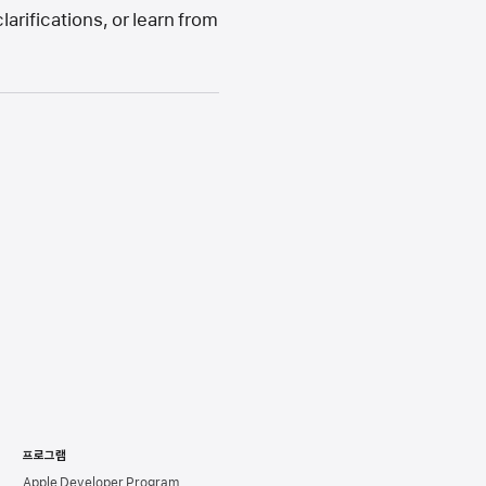
arifications, or learn from
프로그램
Apple Developer Program