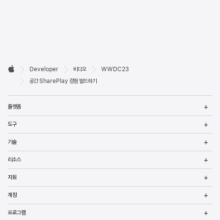
Developer

Developer
비디오
WWDC23
바닥글
Apple
공간 SharePlay 경험 빌드하기
메
플랫폼
열
메
도구
열
메
기술
열
메
리소스
열
메
지원
열
메
계정
열
메
프로그램
열