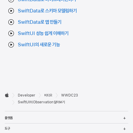
SwiftData로 스키마 모델링하기
SwiftData로 앱 만들기
SwiftUI 성능 쉽게 이해하기
SwiftUI의 새로운 기능
Developer

Developer
비디오
WWDC23
바닥글
Apple
SwiftUI의 Observation 알아보기
메
플랫폼
열
메
도구
열