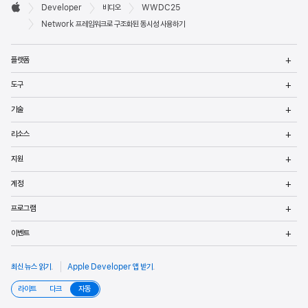
Developer

Developer
비디오
WWDC25
바닥글
Apple
Network 프레임워크로 구조화된 동시성 사용하기
메
플랫폼
열
메
도구
열
메
기술
열
메
리소스
열
메
지원
열
메
계정
열
메
프로그램
열
메
이벤트
열
최신 뉴스 읽기
.
Apple Developer 앱 받기
.
라이트
다크
자동