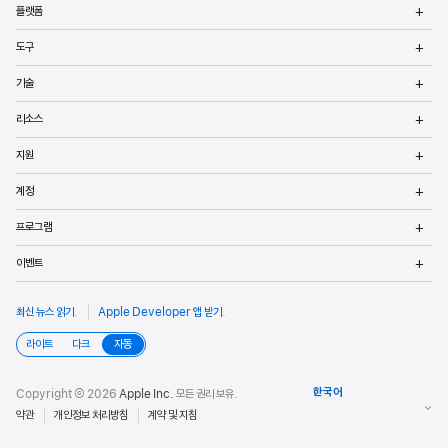
메
플랫폼
열
메
도구
열
메
기술
열
메
리소스
열
메
지원
열
메
계정
열
메
프로그램
열
메
이벤트
열
최신 뉴스 읽기
.
Apple Developer 앱 받기
.
라이트
다크
자동
Copyright © 2026
Apple Inc.
모든 권리 보유.
약관
개인정보 처리방침
계약 및 지침