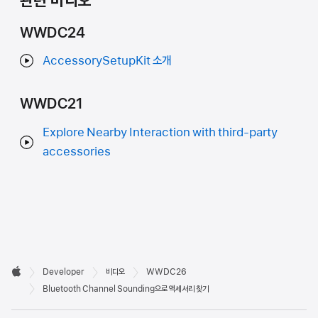
관련 비디오
WWDC24
AccessorySetupKit 소개
WWDC21
Explore Nearby Interaction with third-party
accessories
Developer

Developer
비디오
WWDC26
바닥글
Apple
Bluetooth Channel Sounding으로 액세서리 찾기