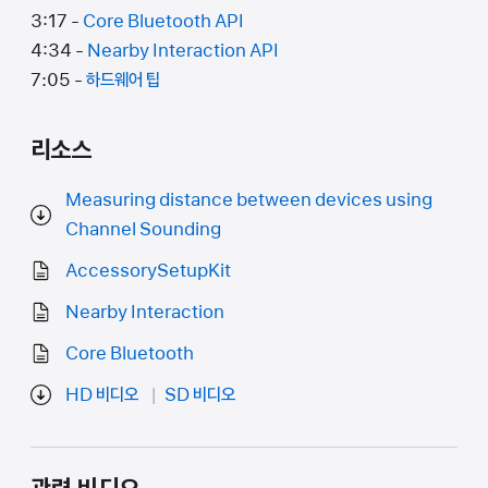
3:17 -
Core Bluetooth API
4:34 -
Nearby Interaction API
7:05 -
하드웨어 팁
리소스
Measuring distance between devices using
Channel Sounding
AccessorySetupKit
Nearby Interaction
Core Bluetooth
HD 비디오
SD 비디오