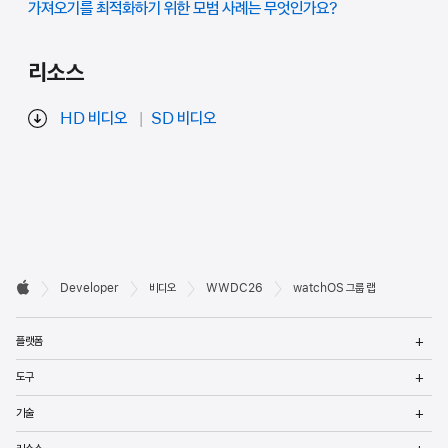
가져오기를 최적화하기 위한 모범 사례는 무엇인가요?
리소스
HD 비디오
SD 비디오
Developer

Developer
비디오
WWDC26
watchOS 그룹 랩
바닥글
Apple
메
플랫폼
열
메
도구
열
메
기술
열
메