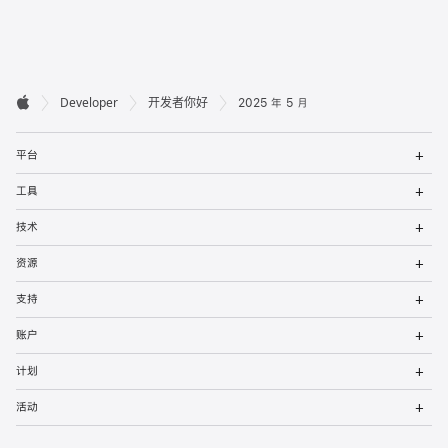
开

Developer
开发者你好
2025 年 5 月
Apple
发
打
者
平台
开
菜
打
页
工具
单
开
菜
打
脚
技术
单
开
菜
打
资源
单
开
菜
打
支持
单
开
菜
打
账户
单
开
菜
打
计划
单
开
菜
打
活动
单
开
菜
单