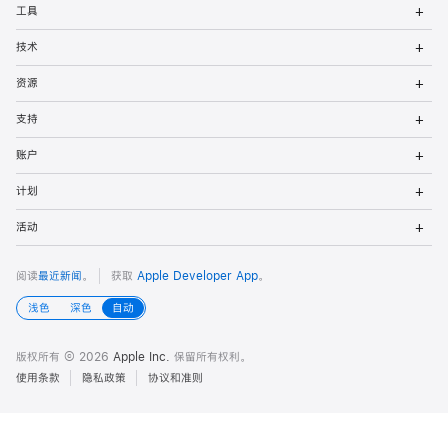
打
页
工具
单
开
菜
打
脚
技术
单
开
菜
打
资源
单
开
菜
打
支持
单
开
菜
打
账户
单
开
菜
打
计划
单
开
菜
打
活动
单
开
菜
单
阅读
最近新闻
。
获取
Apple Developer App
。
浅色
深色
自动
版权所有 © 2026
Apple Inc.
保留所有权利。
使用条款
隐私政策
协议和准则