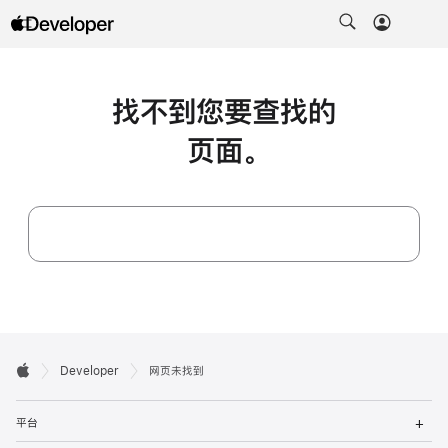
找不到您要查找的
页面。
搜索 
开

Developer
网页未找到
Apple
发
打
者
平台
开
菜