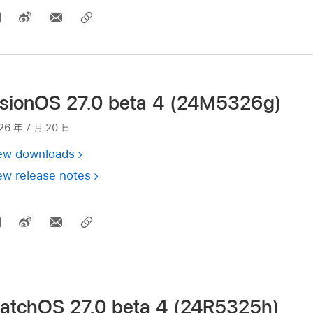
isionOS 27.0 beta 4 (24M5326g)
26 年 7 月 20 日
ew downloads
ew release notes
atchOS 27.0 beta 4 (24R5325h)