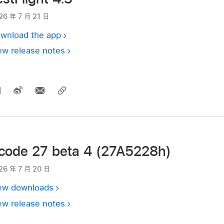
26 年 7 月 21 日
wnload the app
ew release notes
code 27 beta 4 (27A5228h)
26 年 7 月 20 日
ew downloads
ew release notes