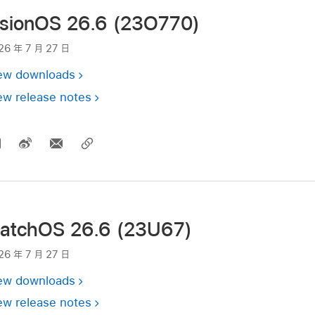
isionOS 26.6 (23O770)
26 年 7 月 27 日
ew downloads
ew release notes
atchOS 26.6 (23U67)
26 年 7 月 27 日
ew downloads
ew release notes