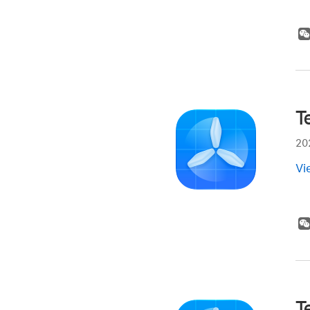
T
20
Vi
T