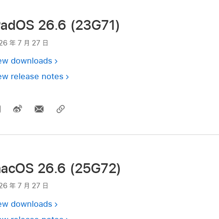
PadOS 26.6 (23G71)
26 年 7 月 27 日
ew downloads
ew release notes
acOS 26.6 (25G72)
26 年 7 月 27 日
ew downloads