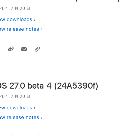
26 年 7 月 20 日
ew downloads
ew release notes
OS 27.0 beta 4 (24A5390f)
26 年 7 月 20 日
ew downloads
ew release notes