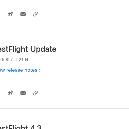
estFlight Update
26 年 7 月 21 日
ew release notes
estFlight 4.3