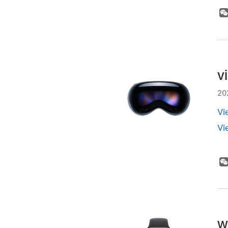
v
20
Vi
Vi
w