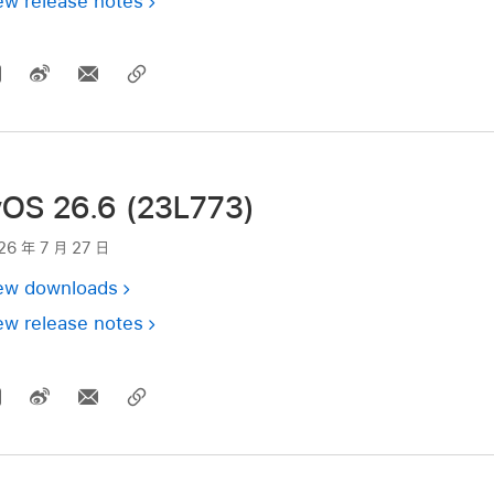
ew release notes
vOS 26.6 (23L773)
26 年 7 月 27 日
ew downloads
ew release notes