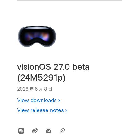
visionOS 27.0 beta
(24M5291p)
2026 年 6 月 8 日
View downloads
View release notes