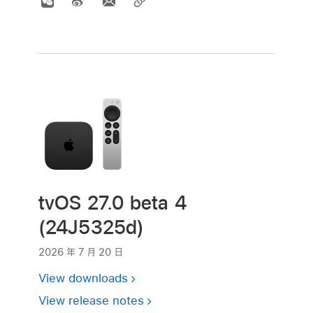
tvOS 27.0 beta 4
(24J5325d)
2026 年 7 月 20 日
View downloads
View release notes