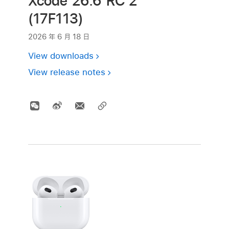
Xcode 26.6 RC 2
(17F113)
2026 年 6 月 18 日
View downloads
View release notes