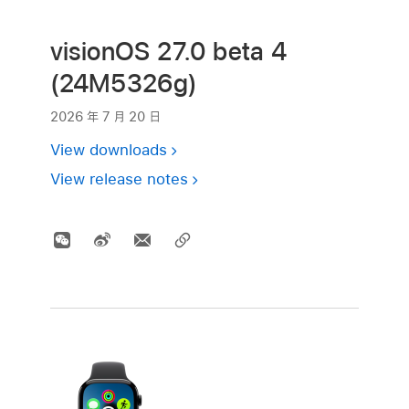
visionOS 27.0 beta 4
(24M5326g)
2026 年 7 月 20 日
View downloads
View release notes