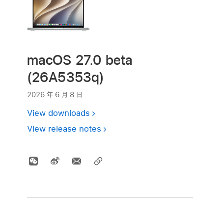
macOS 27.0 beta
(26A5353q)
2026 年 6 月 8 日
View downloads
View release notes