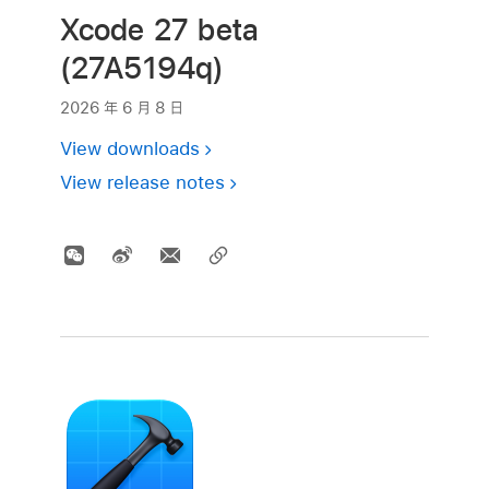
Xcode 27 beta
(27A5194q)
2026 年 6 月 8 日
View downloads
View release notes