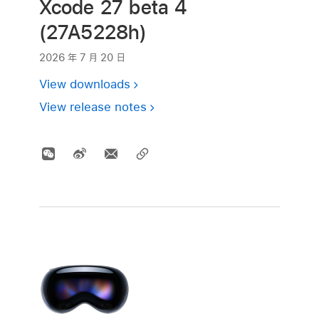
Xcode 27 beta 4
(27A5228h)
2026 年 7 月 20 日
View downloads
View release notes