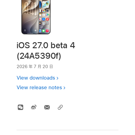
iOS 27.0 beta 4
(24A5390f)
2026 年 7 月 20 日
View downloads
View release notes