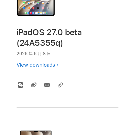
iPadOS 27.0 beta
(24A5355q)
2026 年 6 月 8 日
View downloads