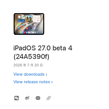
iPadOS 27.0 beta 4
(24A5390f)
2026 年 7 月 20 日
View downloads
View release notes