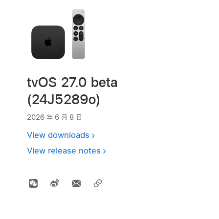
tvOS 27.0 beta
(24J5289o)
2026 年 6 月 8 日
View downloads
View release notes