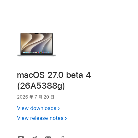
macOS 27.0 beta 4
(26A5388g)
2026 年 7 月 20 日
View downloads
View release notes