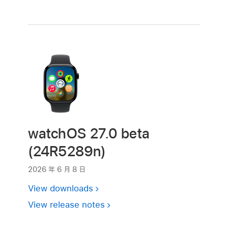
watchOS 27.0 beta
(24R5289n)
2026 年 6 月 8 日
View downloads
View release notes