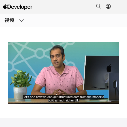
打
开
视频
菜
单