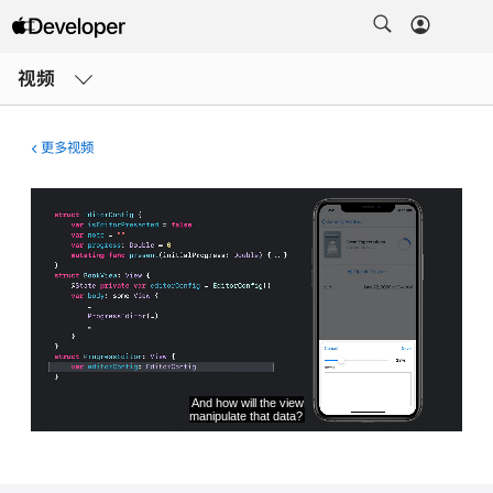
打
开
视频
菜
单
更多视频