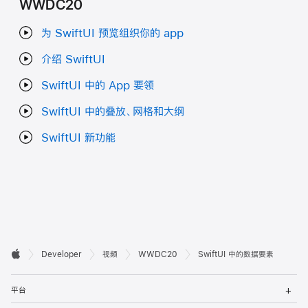
WWDC20
为 SwiftUI 预览组织你的 app
介绍 SwiftUI
SwiftUI 中的 App 要领
SwiftUI 中的叠放、网格和大纲
SwiftUI 新功能
开

Developer
视频
WWDC20
SwiftUI 中的数据要素
Apple
发
打
者
平台
开
菜