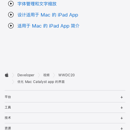
字体管理和文字缩放
设计适用于 Mac 的 iPad App
适用于 Mac 的 iPad App 简介
开

Developer
视频
WWDC20
Apple
发
优化 Mac Catalyst app 的界面
者
打
平台
开
页
菜
打
工具
单
开
脚
菜
打
技术
单
开
菜
打
资源
单