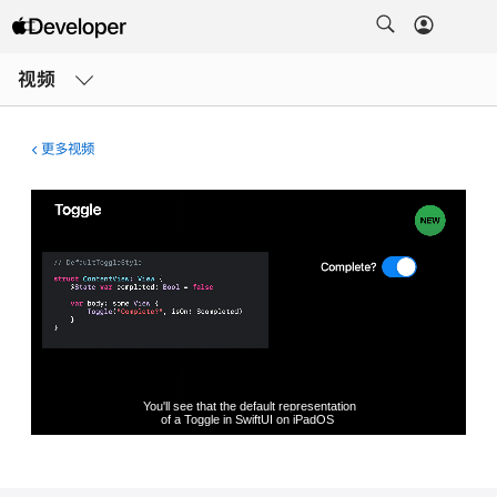
打
开
视频
菜
单
更多视频