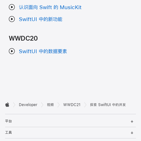
认识面向 Swift 的 MusicKit
SwiftUI 中的新功能
WWDC20
SwiftUI 中的数据要素
开

Developer
视频
WWDC21
探索 SwiftUI 中的并发
Apple
发
打
者
平台
开
菜
打
页
工具
单
开
菜
打