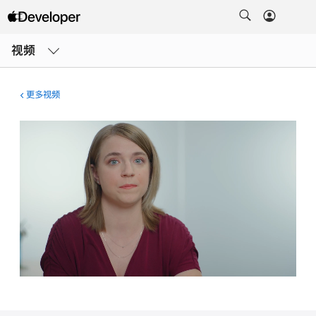
打
开
视频
菜
单
更多视频