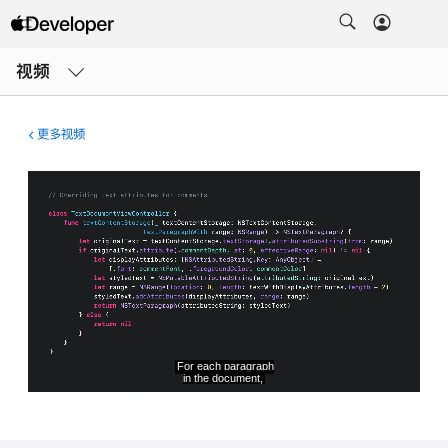
打
开
视频
菜
单
更多视频