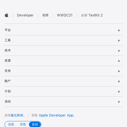
开

Developer
视频
WWDC21
认识 TextKit 2
Apple
发
打
者
平台
开
菜
打
页
工具
单
开
菜
打
脚
技术
单
开
菜
打
资源
单
开
菜
打
支持
单
开
菜
打
账户
单
开
菜
打
计划
单
开
菜
打
活动
单
开
菜
单
阅读
最近新闻
。
获取
Apple Developer App
。
浅色
深色
自动