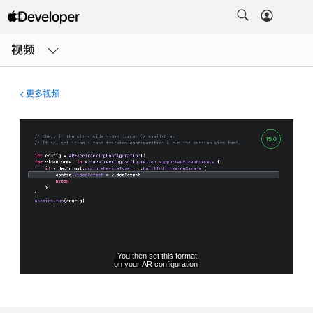
打
开
视频
菜
单
更多视频