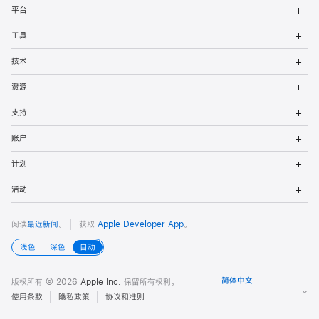
打
者
平台
开
菜
打
页
工具
单
开
菜
打
脚
技术
单
开
菜
打
资源
单
开
菜
打
支持
单
开
菜
打
账户
单
开
菜
打
计划
单
开
菜
打
活动
单
开
菜
单
阅读
最近新闻
。
获取
Apple Developer App
。
浅色
深色
自动
版权所有 © 2026
Apple Inc.
保留所有权利。
使用条款
隐私政策
协议和准则