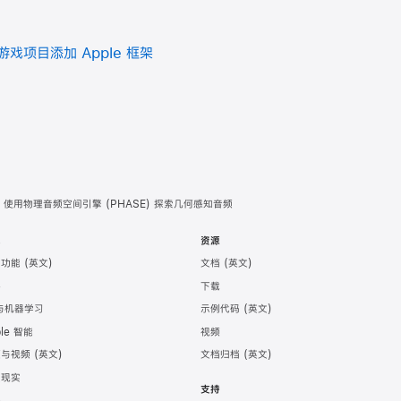
 游戏项目添加 Apple 框架
使用物理音频空间引擎 (PHASE) 探索几何感知音频
术
资源
助功能
文档
件
下载
 与机器学习
示例代码
ple 智能
视频
频与视频
文档归档
强现实
支持
务