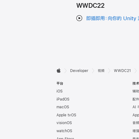
WWDC22
即插即用：向你的 Unity
开

Developer
视频
WWDC21
Apple
发
平台
技
iOS
辅
者
iPadOS
配
页
macOS
AI
Apple tvOS
Ap
脚
visionOS
音
watchOS
增
App Store
商