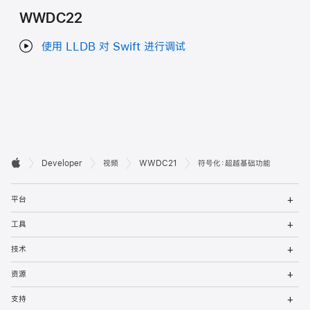
WWDC22
使用 LLDB 对 Swift 进行调试
开

Developer
视频
WWDC21
符号化：超越基础功能
Apple
发
打
者
平台
开
菜
打
页
工具
单
开
菜
打
脚
技术
单
开
菜
打
资源
单
开
菜
打
支持
单
开