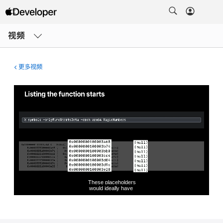
打
开
视频
菜
单
更多视频