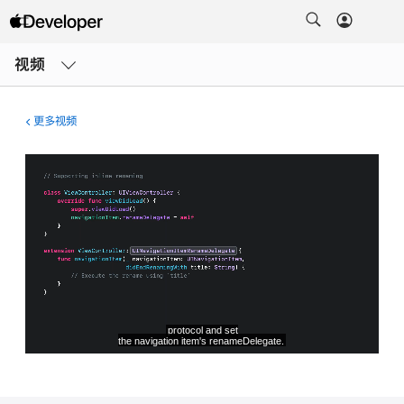
打
开
视频
菜
单
更多视频