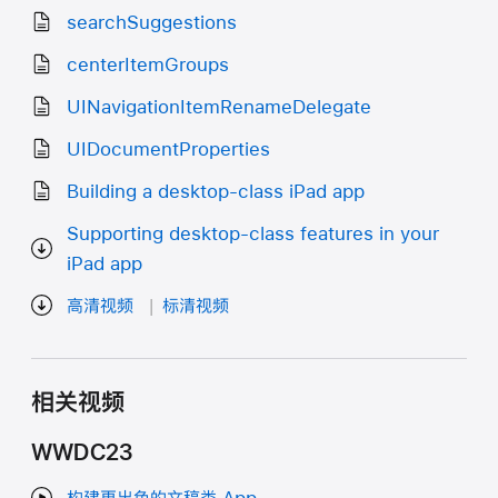
searchSuggestions
centerItemGroups
UINavigationItemRenameDelegate
UIDocumentProperties
Building a desktop-class iPad app
Supporting desktop-class features in your
iPad app
高清视频
标清视频
相关视频
WWDC23
构建更出色的文稿类 App