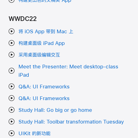
WWDC22
将 iOS App 带到 Mac 上
构建桌面级 iPad App
采用桌面级编辑交互
Meet the Presenter: Meet desktop-class
iPad
Q&A: UI Frameworks
Q&A: UI Frameworks
Study Hall: Go big or go home
Study Hall: Toolbar transformation Tuesday
UIKit 的新功能