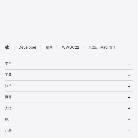
开

Developer
视频
WWDC22
桌面级 iPad 简介
Apple
发
打
者
平台
开
菜
打
页
工具
单
开
菜
打
脚
技术
单
开
菜
打
资源
单
开
菜
打
支持
单
开
菜
打
账户
单
开
菜
打
计划
单
开
菜