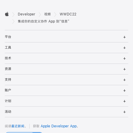
开

Developer
视频
WWDC22
Apple
发
集成你的自定义协作 App 到“信息”
者
打
平台
开
页
菜
打
工具
单
开
脚
菜
打
技术
单
开
菜
打
资源
单
开
菜
打
支持
单
开
菜
打
账户
单
开
菜
打
计划
单
开
菜
打
活动
单
开
菜
单
阅读
最近新闻
。
获取
Apple Developer App
。