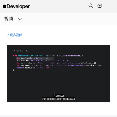
打
开
视频
菜
单
更多视频