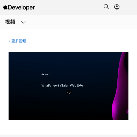
打
开
视频
菜
单
更多视频