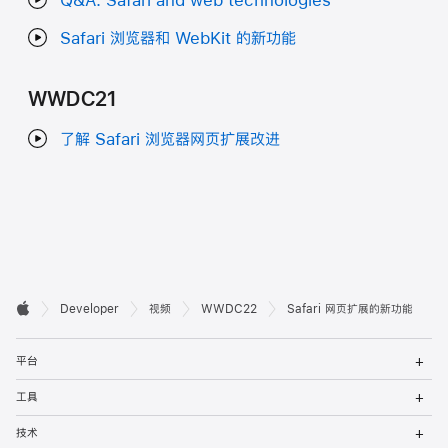
Safari 浏览器和 WebKit 的新功能
WWDC21
了解 Safari 浏览器网页扩展改进
开

Developer
视频
WWDC22
Safari 网页扩展的新功能
Apple
发
打
者
平台
开
菜
打
页
工具
单
开
菜
打
脚
技术
单
开