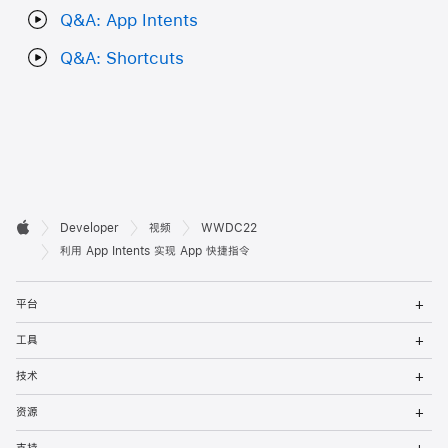
Q&A: App Intents
Q&A: Shortcuts
开

Developer
视频
WWDC22
Apple
发
利用 App Intents 实现 App 快捷指令
者
打
平台
开
页
菜
打
工具
单
开
脚
菜
打
技术
单
开
菜
打
资源
单
开
菜
打
支持