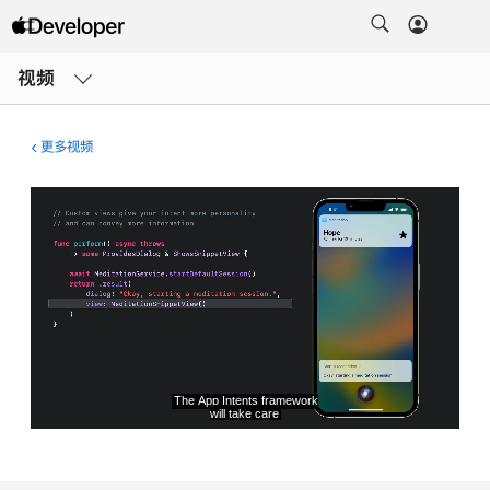
打
开
视频
菜
单
更多视频